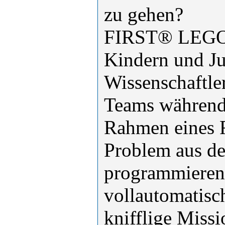
zu gehen?
FIRST® LEGO® 
Kindern und J
Wissenschaftle
Teams währen
Rahmen eines F
Problem aus de
programmier
vollautomatisc
knifflige Miss